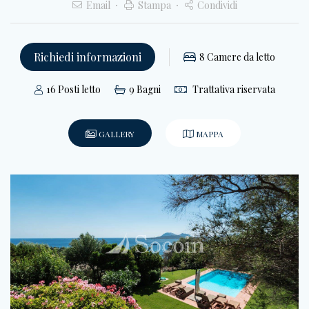
Email
Stampa
Condividi
Richiedi informazioni
8
Camere da letto
16
Posti letto
9
Bagni
Trattativa riservata
GALLERY
MAPPA