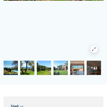
+42
Vani:
12