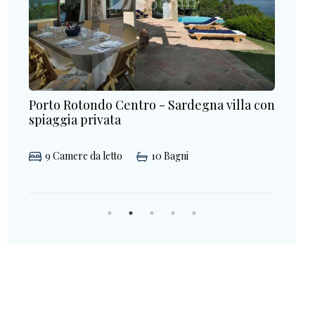
lla con
Villa in affitto a Porto Rotondo con piscina
vista mare
6
Camere da letto
7
Bagni