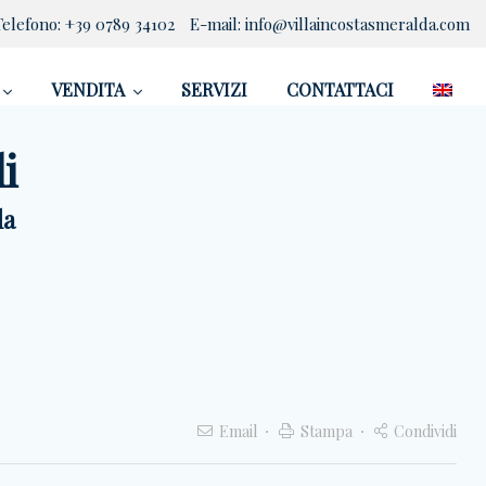
Telefono:
+39 0789 34102
E-mail:
info@villaincostasmeralda.com
VENDITA
SERVIZI
CONTATTACI
i
da
Email
Stampa
Condividi