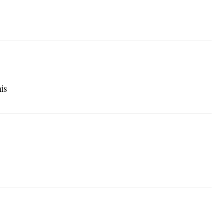
is
AFFITTO
VILLE IN AFFITTO